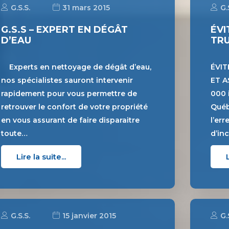
G.S.S.
31 mars 2015
G.
G.S.S – EXPERT EN DÉGÂT
ÉVI
D’EAU
TRU
Experts en nettoyage de dégât d’eau,
ÉVIT
nos spécialistes sauront intervenir
ET A
rapidement pour vous permettre de
000 
retrouver le confort de votre propriété
Québ
en vous assurant de faire disparaitre
l’er
toute…
d’in
Lire la suite...
G.S.S.
15 janvier 2015
G.