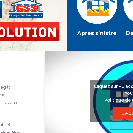
Après sinistre
Dé
Cliquez sur « J’ac
dégât
You
 ce
Politique de 
 travaux
J’AC
it et
alité. Nos