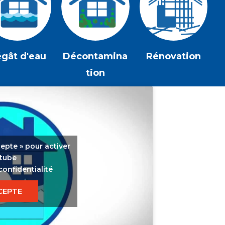
gât d'eau
Décontamina
Rénovation
tion
cepte » pour activer
tube
confidentialité
CEPTE