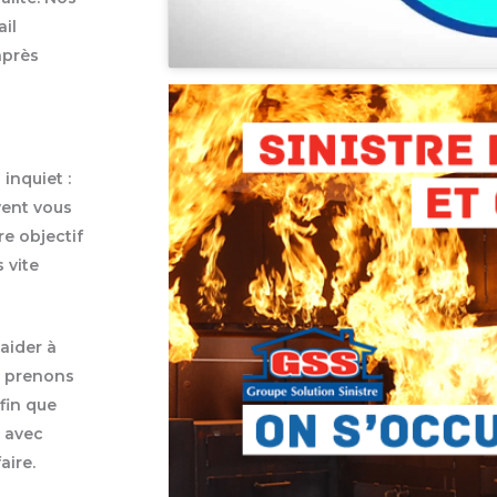
ail
après
inquiet :
vent vous
e objectif
 vite
 aider à
s prenons
fin que
s avec
aire.