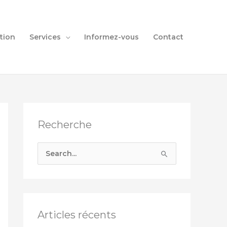
tion
Services
Informez-vous
Contact
Recherche
S
e
a
r
c
Articles récents
h