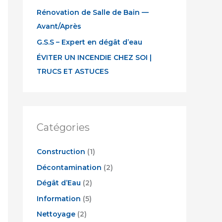
Rénovation de Salle de Bain —
f
Avant/Après
o
r
G.S.S – Expert en dégât d’eau
:
ÉVITER UN INCENDIE CHEZ SOI |
TRUCS ET ASTUCES
Catégories
Construction
(1)
Décontamination
(2)
Dégât d’Eau
(2)
Information
(5)
Nettoyage
(2)