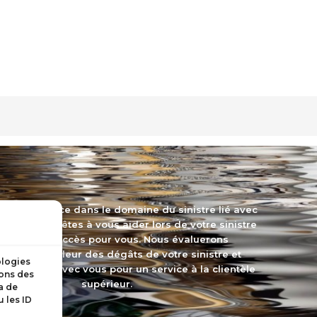
rte expérience dans le domaine du sinistre lié avec
s équipes prêtes à vous aider lors de votre sinistre
t gage de succès pour vous. Nous évaluerons
ement l’ampleur des dégâts de votre sinistre et
ologies
s contact avec vous pour un service à la clientèle
ions des
supérieur.
a de
 les ID