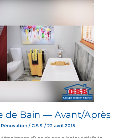
e de Bain — Avant/Après
,
Rénovation
/
G.S.S.
/
22 avril 2015
e témoignage d’une de nos clientes satisfaite