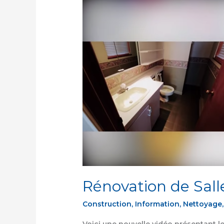
Rénovation
de
Salle
de
Bain
—
Avant/Après
Rénovation de Sall
Construction
,
Information
,
Nettoyage
Voici une nouvelle vidéo présentant l