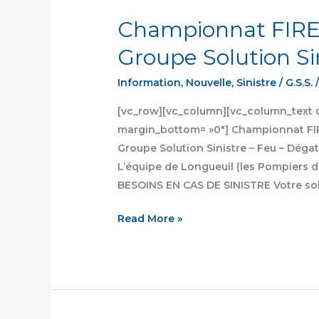
FIREFIT
Championnat FIREF
2014
Longueuil
Groupe Solution Si
–
Information
,
Nouvelle
,
Sinistre
/
G.S.S.
Groupe
Solution
[vc_row][vc_column][vc_column_text di
Sinistre
margin_bottom= »0″] Championnat FIRE
Groupe Solution Sinistre – Feu – Dégat
L’équipe de Longueuil (les Pompiers
BESOINS EN CAS DE SINISTRE Votre solu
Read More »