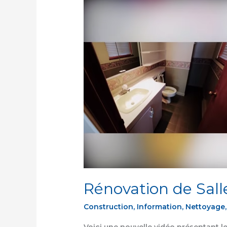
Rénovation
de
Salle
de
Bain
—
Avant/Après
Rénovation de Sall
Construction
,
Information
,
Nettoyage
Voici une nouvelle vidéo présentant l