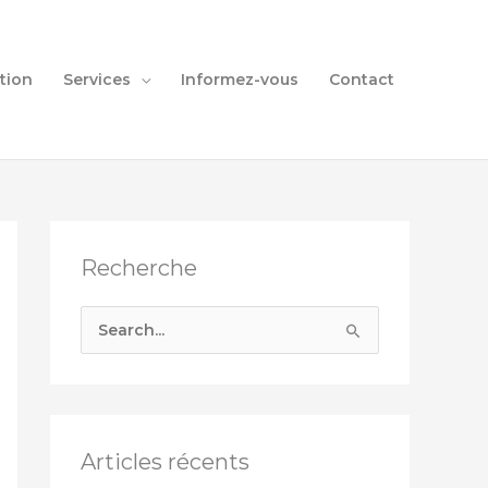
tion
Services
Informez-vous
Contact
Recherche
S
e
a
r
c
Articles récents
h