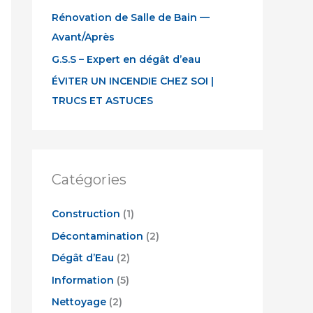
Rénovation de Salle de Bain —
f
Avant/Après
o
r
G.S.S – Expert en dégât d’eau
:
ÉVITER UN INCENDIE CHEZ SOI |
TRUCS ET ASTUCES
Catégories
Construction
(1)
Décontamination
(2)
Dégât d’Eau
(2)
Information
(5)
Nettoyage
(2)