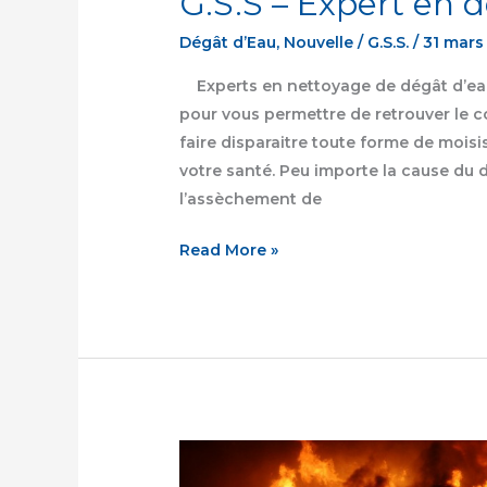
G.S.S – Expert en 
Dégât d’Eau
,
Nouvelle
/
G.S.S.
/
31 mars
Experts en nettoyage de dégât d’eau,
pour vous permettre de retrouver le c
faire disparaitre toute forme de moisi
votre santé. Peu importe la cause du d
l’assèchement de
Read More »
ÉVITER
UN