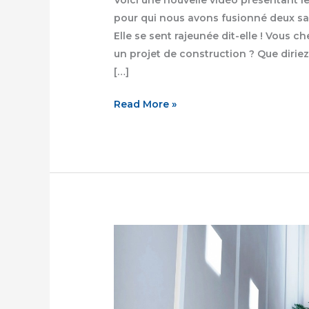
pour qui nous avons fusionné deux sall
Elle se sent rajeunée dit-elle ! Vous
un projet de construction ? Que diriez
[…]
Read More »
G.S.S
–
Expert
en
dégât