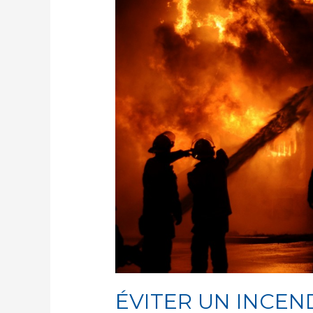
INCENDIE
CHEZ
SOI
|
TRUCS
ET
ASTUCES
ÉVITER UN INCEND