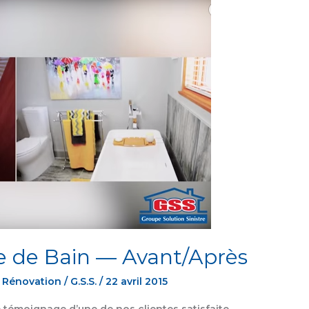
e de Bain — Avant/Après
,
Rénovation
/
G.S.S.
/
22 avril 2015
e témoignage d’une de nos clientes satisfaite